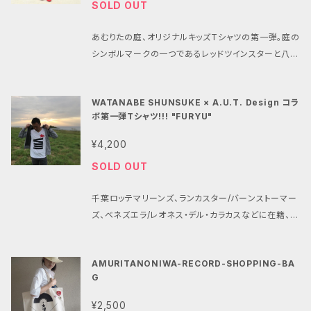
OF NICE YOUNG"(1996年)、DJ KENT(FORCE O
SOLD OUT
年にソロアル バム「New Awakening」をリリース。海
F NATURE)、笹沼位吉(SLY MONGOOSE)との"GA
外アーティストと積極的にコラボレーション を行う。20
LARUDE"や、石野卓球とのユニット"InK"としても作
あむりたの庭、オリジナルキッズTシャツの第一弾。庭の
04年L.A「URB」誌で期待するアーティスト100人に日
品をリリース。最近ではYOUR SONG IS GOODのサ
シンボルマークの一つであるレッドツインスターと八重
本人で唯一選出さ れ、アメリカやヨーロッパツアーだ
イトウ"JxJx"ジュンとのB2Bユニット"DISCO MAKA
山諸島の8（Ⅷ）を大胆にデザイン！ Tシャツ素材には、
けでなくアジア圏でも成功し、海外でもその人気、認知
PUU"でのDJ活動も。 Artist: 川辺ヒロシ(HIROSHI
生地感、品質にこだわった ユナイテッドアスレ のドラ
度は高騰。2014年、世界クラブミュージック動画配信メ
KAWANABE) Title: LAZY SUMMER MIX Label:
WATANABE SHUNSUKE × A.U.T. Design コラ
イシリーズを使用。吸った汗を素早く乾かし、快適な着
ディア「Boiler Room」が初の東京中継。DJ MItsu T
ボ第一弾Tシャツ!!! "FURYU"
Melody Fair Format: CD
心地が持続します。 長時間の激しい運動にもしっかり
he BeatsのDJプレイをライブ配信。アーカイブ化 さ
対応。 リバーシブルメッシュ、UVカット生地でコストパ
¥4,200
れたその動画は長時間にも関わらず異例の約50万再
フォーマンスの高い1枚です。 カラー: WHITE (ホワイ
生。2018年1月、自身が所属す るヒップホップユニット
SOLD OUT
ト）サイズ: 120 着丈(cm) 48 身幅(cm) 36
GAGLE６枚目のアルバム「VANTA BLACK」をリリー
ス。現 在新たなソロアルバムを制作中。 Takumi Kan
千葉ロッテマリーンズ、ランカスター/バーンストーマー
eko 鍵盤楽器奏者 cro-magnon、Jazzy Sport所
ズ、ベネズエラ/レオネス・デル・カラカスなどに在籍、世
属。 生まれた時より音楽に親しみ、幼少から本格的に
界一低いアンダースローで世界中を"旅するサブマリ
ピアノを習い始 める。高校卒業後、音楽短大へ進学。音
ン" 渡辺俊介と、あむりたの庭のコラボTシャツが店頭
楽理論の基礎を学ぶ。 その後、ジャズピアニストを目指
AMURITANONIWA-RECORD-SHOPPING-BA
販売好評につき、通販でもお取扱い出来るようになりま
G
しバークリー音楽院へ進学。あ らゆるジャンルを学ぶ
した!!!! 薄手なのに型崩れしにくい、しっかり感のある
が、Hip-Hopとの出会いにより全ての音楽 に境界は
良質なVネックDALUC DM502 Tシャツを使用。様々
¥2,500