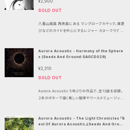
¥2,900
た、柔らかく定番のＴシャツ。カジュアルに着こなせて、
SOLD OUT
アーティスト物販やインディーズブランドでも採用され
ているブランドです。 西表島 カヌークラブ 空風 http://
八重山諸島 西表島にある マングローブカヤック、滝遊
sorakaze.jp/
びなどのガイドを中心とするレジャー カヌークラブ 空
風とのコラボレーションTシャツ第一弾。 大自然西表
島の空と風、そして幻の水神をイメージ。デザインは庭
Aurora Acoustic - Harmony of the Sphere
ホール番長。 Tシャツ素材には、ほどよい薄手生地とタ
s (Seeds And Ground:SAGCD029)
イトシルエットで人気の【DALUC】ダルクを使用。細番
手で編んだ薄手の天竺を使用した、柔らかく定番のＴシ
¥2,310
ャツ。アーティスト物販やインディーズブランドでも採用
SOLD OUT
されているブランドです。 西表島 カヌークラブ 空風 ht
tp://sorakaze.jp/
Aurora Acoustic 5年ぶりの作品で、全12曲を収録。
２本のギターで描く美しい旋律やワールドミュージック
の緩やかなリズムを軸に、SEや上モノなどでドラマチッ
クなサウンドを構築、またタブラやカーヌーンといった
Aurora Acoustic - The Light Chronicles 「B
楽器も用いられ、楽曲の世界観に奥行きが加えられて
est Of Aurora Acoustic」(Seeds And Groun
いる。 http://www.youtube.com/watch?v=k09Q
d:SAGCD030)