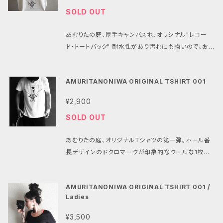
無いと開眼し、その後の音楽活動に多大な影響を及ぼ
な着こなしに対応出来るアイテムです☆ 渡辺俊介 オ
SOLD OUT
す。99年の帰国後Loop Junktionでの活動後、Dr&P
フィシャルブログ http://ameblo.jp/watanabe-sh
er: 大竹重 寿、G&B: コスガツヨシと共にcro-magno
unsuke
あむりたの庭、厚手キャンバス地、オリジナル"レコー
nを結成。 これまでに11枚のアルバム(Best盤・Live 盤
ド・トートバック" 耐水性があり汚れにも強いので、お土
を含む)をリリース。 共演アーティストとしては、土岐麻
産入れや普段のお買い物にも使えます。 素材: キャン
子、Roy Ayers、松浦俊夫、須永達夫、七尾旅人、Twig
パス 綿100% サイズ: 縦40cm 横48cm 底マチ15cm
y、鎮座 DOPENESS、加藤ミリヤ、Steve Spacek、
AMURITANONIWA ORIGINAL TSHIRT 001
持ち手2.5×60cm
元晴 (SOIL&"PIMP"SESSIONS)タブゾンビ (SOIL
&"PIMP"SESSIONS)、さかいゆう、PSG、吉幾三、有
¥2,900
坂美香、GAGLE、三宅洋平、等と作品を残 す。その他ソ
SOLD OUT
ロでの作品参加・共演では、森俊之、タケウチカズタケ
(A Hundred Birds)、沼沢尚、JUJU、 COMA-CHI、
あむりたの庭、オリジナルTシャツの第一弾。ホール番
Budamunk 、加藤ミリヤ JUNE、DACHAMBO、DJ K
長デザインのドクロマークが印象的なクールな1枚で
ENSEI、椎名純平、Keyco、勝井祐 二、鈴木勲、DJ Mi
す。 Tシャツ素材には、ほどよい薄手生地とタイトシル
tsu the Beats、東田トモヒロ、松田聖子、モンキーマ
エットで人気の【DALUC】ダルクを使用。細番手で編ん
ジックとの共演など、ソロ・アー ティストとしての活動
AMURITANONIWA ORIGINAL TSHIRT 001 /
だ薄手の天竺を使用した、柔らかく定番のＴシャツ。ア
も多岐に渡る。
Ladies
ーティスト物販やインディーズブランドでも採用されて
いるブランドです。
¥3,500