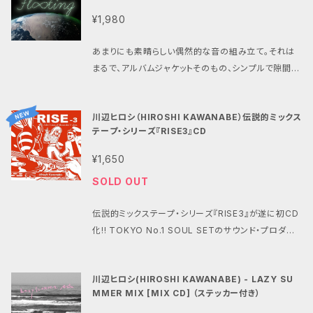
や下着を売ったり、パパ活（援助交際）したりする少女た
¥1,980
ちが「問題」とされた。しかし、それは、買う男たちこそ問
題であり、買わせる社会の問題ではないかと告発した
あまりにも素晴らしい偶然的な音の組み立て。それは
書。 皮肉にも、著者が有名論客、著名文化人となってし
まるで、アルバムジャケットそのもの、シンプルで隙間だ
まったために、かえって、その主張は理解されたとはい
らけの空間宇宙に浮かび並ぶ、美しい数々の惑星が描
えませんでした。 当時の文章に、当事者座談会、若手社
く、一見計算され尽くされた様にも錯覚してしまう、究
会学者による批判、さらに、作家の鈴木涼美さん、社会
川辺ヒロシ（HIROSHI KAWANABE）伝説的ミックス
極の音の自然曼陀羅。この歴史的傑作が、あむりたの
学者の上野千鶴子さんとの鼎談を加えた、宮台真司の
テープ・シリーズ『RISE3』CD
庭でも購入出来るようになりました！ 以下、松竹梅レコ
名著の復刻・増補新版。 あの時、私たちは何を選び、何
ーズの解説詳細から ２年以上経過し、未だ収束の兆し
¥1,650
を選ばなかったか。いま、私たちは何を選ぼうとし、何を
が見えないコロナ禍、そして世界中で起きてしまってい
選び損ねているのか、あらためて、世に問いかけます。
SOLD OUT
る分断、孤立、紛争。今、新しい音楽の役割が問われて
宮台真司 プロフィール １９５９年宮城県生まれ。社会
います。それは私たち自身の日常生活の精神の拠り所
学者。元東京都立大学教授。東京大学文学部卒（社会
伝説的ミックステープ・シリーズ『RISE3』が遂に初CD
として寄り添えるものであり、共に機能するものである
学専攻）。同大学院社会学研究科博士課程満期退学。１
化!! TOKYO No.1 SOUL SETのサウンド・プロダク
と考えます。装飾を押さえた音数で程よいテンポ感、リ
９８７年東京大学教養学部助手。１９９０年数理社会学
ションを担う川辺ヒロシ（HIROSHI KAWANABE）。20
ラックスできる空間演出、精神的な安定の役割を果たす
の著作『権力の予期理論』で社会学博士学位取得。権
00年に発表されDJミックス・シリーズの第3弾作品に
アンビエント。世界的クラブミュージックのエキスパー
川辺ヒロシ(HIROSHI KAWANABE) - LAZY SU
力論・国家論・宗教論・性愛論・犯罪論・教育論・外交
して、後継のDJシーンにも大きな影響を与えた名作で
トであるGAGLEのDJ Mitsu the Beatsとcro-mag
MMER MIX [MIX CD] （ステッカー付き）
論・文化論で論壇を牽引する。２００１年に開始した「マ
す!!南国カリビアン・チューン、ラテン/ブラジリアン・ナ
nonの金子巧の2人が「環境音楽」に特化した音源制