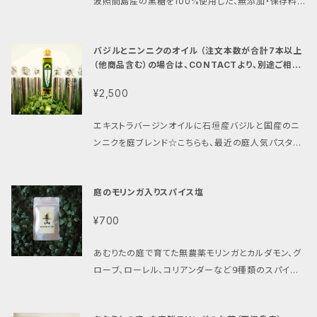
波照間島産の黒糖を100%使用した、無添加・保存料
かり閉めて冷蔵庫に保存し、 お早めにお召し上がり下
良く含まれ、ビタミンCはオレンジより多く、またカリウ
不使用の庭の黒糖ジンジャーシロップです。 牛乳、豆
さい。 ※注文本数が6本以上（他商品含む）の場合は、
ムはバナナより、鉄はほうれん草より多く含まれていま
乳で割れば、ご自宅で簡単に"チャイ"が出来上がりま
CONTACTより、別途ご相談ください。送料含め、改
す。 ※レモングラスには抗菌・殺菌作用があり、風邪の
バジルとニンニクのオイル （注文本数が合計7本以上
す。 寒い日に温めて飲んでいただければ、生姜の効果
めてお見積もりさせていただきます。
予防や腹痛、下痢の緩和にも効果的といわれています。
（他商品含む）の場合は、CONTACTより、別途ご相談
で喉の潤いと、血流効果により体の芯から温まる事が
ください。送料含め、改めてお見積もりさせていただ
※蝶豆は、アントシアニンを多く含み、眼が疲れた時、眠
出来ます。紅茶不使用（ノンカフェイン）ですので、安心
¥2,500
きます。）
れない時、利尿作用を求める時、血の巡りを求める時
して小さなお子様にも飲んでいただけます。また、炭酸
などに多く飲まれています。 名称 ソナチネブルー / So
水で割って、ジンジャーエールと楽しめる他、お料理に
エキストラバージンオイルに石垣産バジルと国産のニ
natine blue （庭オリジナルブレンドハーブティー） 原
使っても美味しく頂けます。 原材料名 石垣島産黒糖、
ンニクを庭ブレンド☆こちらも、最近の庭人気パスタメ
材料名 あむりたの庭、自家製無農薬モリンガ、レモング
石垣島産生姜、ブラックペッパー、シナモン、グローブ、
ニューの"自家製島豚スモークのペペロンチーノ"や定
ラス、蝶豆 内容量 25ml 賞味期限 商品に記載（未
カルダモン、レモングラス 内容量 150ml 賞味期限 商
番のサラダメニュー、"蒸し野菜サラダ"にてご好評いた
開封約12ヶ月） 保存方法 直射日光を避け、冷暗所に保
品に記載 製造販売者 あむりたの庭、そして音楽 沖縄
庭のモリンガ入りスパイス塩
だいていましたオイルの商品化です。 名称 オリーブオ
存して下さい。 開封後はお早めにお召し上がり下さ
県石垣市大川282 1階南側 0980-87-7867 開栓後
イル加工品 原材料名 バジル ニンニク 塩 食用オリー
い。 製造販売者 あむりたの庭、そして音楽 沖縄県石垣
¥700
は口部を清潔にし、フタを しっかり閉めて冷蔵庫に保
ブ油（スペイン） 内容量 200ml 賞味期限 商品に記載
市大川282 1階南側 0980-87-7867 ※その他商品
存し、 お早めにお召し上がり下さい。 ※注文本数が4
(未開封約6ヶ月） 開封後はお早めにご使用ください
とのまとめ購入の場合は送料など再計算いたしますの
あむりたの庭で育てた無農薬モリンガとカルダモン、グ
本以上（他商品含む）の場合は、CONTACTより、別途
保存方法 直射日光、高温多湿の場所は避け 冷暗所に
で、contactより別途お問合せ下さい。
ローブ、ローレル、コリアンダーなど９種類のスパイス
ご相談ください。送料含め、改めてお見積もりさせて
て常温保存してください。 開封後は、ボトルのキャップ
をブレンドした庭のオリジナルスパイス塩が完成！ 様々
いただきます。
を しっかり閉め、できるだけ空気に 触れないよう気を
なお料理、シチュエーションに幅広くご使用が出来ま
つけてください。 保管の温度が低いとオイルが白濁