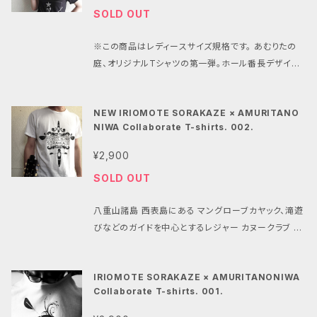
SOLD OUT
※この商品はレディースサイズ規格です。 あむりたの
庭、オリジナルTシャツの第一弾。ホール番長デザイン
のドクロマークが印象的なクールな1枚です。 Tシャツ
素材は、やわらかい風合いが特徴の「TRUSS」を使用
NEW IRIOMOTE SORAKAZE × AMURITANO
しています。
NIWA Collaborate T-shirts. 002.
¥2,900
SOLD OUT
八重山諸島 西表島にある マングローブカヤック、滝遊
びなどのガイドを中心とするレジャー カヌークラブ 空
風とのコラボレーションTシャツ第2弾登場！！ 空風で
取り扱っているアウトドア向けの厚手の丈夫な生地と
IRIOMOTE SORAKAZE × AMURITANONIWA
異なり、庭で扱っているTシャツ素材には、ほどよい薄
Collaborate T-shirts. 001.
手生地とタイトシルエットで人気の【DALUC】ダルクを
使用しています。細番手で編んだ薄手の天竺を使用し