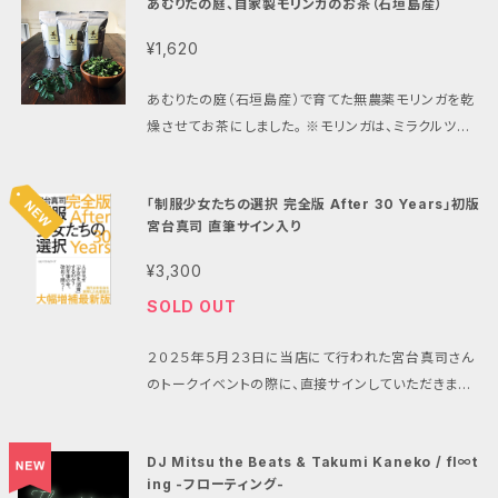
あむりたの庭、自家製モリンガのお茶（石垣島産）
す！ 庭のバジルとニンニクのオイルとの相性も抜群で
し、固まりが生じたりすることが ありますが、オリーブ
す！ 名称 庭のモリンガ入りスパイス塩 原材料名 塩
オイルの 特性であり、暖かい場所に置くと 元に戻りま
¥1,620
香辛料 モリンガ 内容量 30ml 賞味期限 商品に記載
す。 製造販売者 あむりたの庭、そして音楽 沖縄県石垣
（未開封約6ヶ月） 保存方法 直射日光を避け、冷暗
市大川282 1階南側 0980-87-7867 www.amurit
あむりたの庭（石垣島産）で育てた無農薬モリンガを乾
所に保存して下さい。 開封後はお早めにお召し上がり
anoniwa.com ※注文本数が合計6本以上（他商品含
燥させてお茶にしました。 ※モリンガは、ミラクルツリ
下さい。 製造販売者 あむりたの庭、そして音楽 沖縄県
む）の場合は、CONTACTより、別途ご相談ください。
ー（奇跡の木）ともいわれており、栄養素が豊富に含ま
石垣市大川282 1階南側 0980-87-7867 ※その他
送料含め、改めてお見積もりさせていただきます。
れています。 ビタミン、ミネラル、アミノ酸がバランス良く
商品とのまとめ購入の場合は送料など再計算いたしま
「制服少女たちの選択 完全版 After 30 Years」初版
含まれ、ビタミンCはオレンジより多く、またカリウムは
すので、contactより別途お問合せ下さい。
宮台真司 直筆サイン入り
バナナより、鉄はほうれん草より多く含まれています。
名称 モリンガのお茶 原材料名 あむりたの庭、自家製
¥3,300
無農薬モリンガ 内容量 30ml 賞味期限 商品に記載
SOLD OUT
（未開封約12ヶ月） 保存方法 直射日光を避け、冷暗
所に保存して下さい。 開封後はお早めにお召し上がり
２０２５年５月２３日に当店にて行われた宮台真司さん
下さい。 製造販売者 あむりたの庭、そして音楽 沖縄県
のトークイベントの際に、直接サインしていただきまし
石垣市大川282 1階南側 0980-87-7867 ※その他
た。 「これで終わりと思うなよ!!」 日本一”不謹慎な社会
商品とのまとめ購入の場合は送料など再計算いたしま
学者”あの”宮台真司”が帰ってきた！ 現代社会の本質
すので、contactより別途お問合せ下さい。
DJ Mitsu the Beats & Takumi Kaneko / fl∞t
に迫る名著復活！ 人はなぜ、「少女」を「消費」するの
ing -フローティング-
か？ 30年後の今、改めて問う。 今から30年前。制服