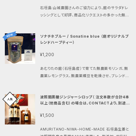
石垣島 山城農園さんのご協力により、庭のサラダドレ
ッシングとして好評、商品化リクエストの多かった無添
加・保存料不使用の黒人参ドレッシングソースがついに
完成しました。アントシアニンやポリフェノールといった
ソナチネブルー / Sonatine blue （庭オリジナルブ
抗酸化活性成分を多く含み、今後ブルーベリーなどに
レンドハーブティー）
代わる新たな食品として静かなブームになりつつあ
る"人参の女王"と呼ばれる石垣産黒人参をたっぷりと
¥1,200
使用しています。サラダからお肉のソースにまで幅広く
ご活用いただけます☆ 名称 分離液状ドレッシング
あむりたの庭（石垣島産）で育てた無農薬モリンガ、無
原材料名 石垣島産黒人参、人参、 たまねぎ、グレープ
農薬レモングラス、無農薬蝶豆を乾燥させ、ブレンドし
フルーツ、 りんご、米酢、醤油、はちみつ、 塩、なたね油
た、あむりたの庭オリジナルブレンドハーブティーです。
内容量 190ml 賞味期限 商品に記載（未開封約1ヶ
その美しく鮮やかなブルーは、石垣島の天然の海その
月） 保存方法 要冷蔵 冷蔵庫に保管の上、 早めにお召
波照間黒糖ジンジャーシロップ（ 注文本数が合計4本
もの。 まさに北野武監督が石垣島で撮影、映画"ソナチ
しあがり下さい。 製造販売者 あむりたの庭、そして音
以上（他商品含む）の場合は、CONTACTより、別途ご
ネ"の中で表現したあの独特の世界観にも通づる完璧
相談ください。送料含め、改めてお見積もりさせてい
楽 沖縄県石垣市大川282 1階南側 0980-87-7867
な青色へのオマージュから、"ソナチネ ブルー"という
¥1,500
ただきます。）
/本品に含まれるアレルギー物質/ りんご、小麦、大豆
ネーミングを思いつきました。 ※モリンガは、ミラクルツ
ご使用前にキャップの上部を 押さえながら、よく振って
リー（奇跡の木）ともいわれており、栄養素が豊富に含
AMURITANO-NIWA-HOME-MADE 石垣島生姜と
ご使用 下さい。 開栓後は口部を清潔にし、フタを しっ
まれています。 ビタミン、ミネラル、アミノ酸がバランス