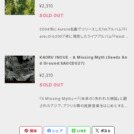
DbO85Mg Aurora Acoustic// 2002年にChari C
¥2,310
hari名義でリリースし大ヒットを記録した「Aurora」で
SOLD OUT
のコラボレーションを機に結成された、 DJ 井上薫＋
小島大介(port of notes)によるアコースティックギタ
2004年にAurora名義でリリースした1stアルバム「Fl
ーユニット.
are」から2007年に発売したライブアルバム「Feast」
までの作品から厳選した楽曲を収録。加えてジョアン・
ジルベルトのトリビュート盤に収録された「Dancarino
KAORU INOUE - A Missing Myth (Seeds An
da Estrela」、コンピレーションのみに収録されてい「L
d Ground:SAGCD027)
o Stesso Sangue」などレアな音源も多数収められ
ている。 http://www.youtube.com/watch?v=k09
¥2,310
QDbO85Mg Aurora Acoustic// 2002年にChari
SOLD OUT
Chari名義でリリースし大ヒットを記録した「Aurora」
でのコラボレーションを機に結成された、 DJ 井上薫
『A Missing Myth』＝『（未来の）失われた神話』と題
＋小島大介(port of notes)によるアコースティックギ
されたアジア、アフリカ等の民族音楽をはじめとする
ターユニット.
様々な音楽の記憶／歴史と、ハウス／テクノをはじめと
するエレクトリックなダンスミュージックの躍動／衝動
を紡ぎながら、美しい闇夜の情景から夜明けへの祈り
保存
シェア
LINE
ポスト