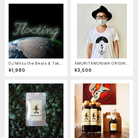
DJ Mitsu the Beats & Taku
AMURITANONIWA ORIGINA
mi Kaneko / fl∞ting -フロー
L TSHIRT 002
¥1,980
¥3,500
ティング-