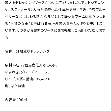
黒人参ドレッシングソースがついに完成しました。アントシアニン
やポリフェノールといった抗酸化活性成分を多く含み、今後ブルー
ベリーなどに代わる新たな食品として静かなブームになりつつあ
る"人参の女王"と呼ばれる石垣産黒人参をたっぷりと使用して
います。サラダからお肉のソースにまで幅広くご活用いただけます
☆
名称 分離液状ドレッシング
原材料名 石垣島産黒人参、人参、
たまねぎ、グレープフルーツ、
りんご、米酢、醤油、はちみつ、
塩、なたね油
内容量 190ml