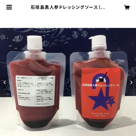
石垣島黒人参ドレッシングソース（注
文本数が合計8個以上（他商品含む）
の場合は、CONTACTより、別途ご相
談ください。送料含め、 | あむりたの
庭、そして音楽 ONLINE SHOP