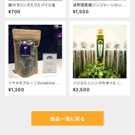
庭のモリンガ入りスパイス塩
波照間黒糖ジンジャーシロップ（
注文本数が合計4本以上（他商
¥700
¥1,500
品含む）の場合は、CONTACT
より、別途ご相談ください。送料
含め、改めてお見積もりさせ
ていただきます。）
ソナチネブルー / Sonatine bl
バジルとニンニクのオイル （注
ue （庭オリジナルブレンドハー
文本数が合計7本以上（他商品
¥1,200
¥2,500
ブティー）
含む）の場合は、CONTACTよ
り、別途ご相談ください。送料含
め、改めてお見積もりさせて
いただきます。）
商品一覧に戻る