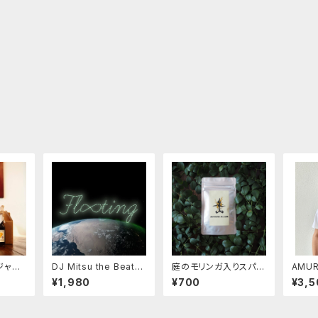
ジャー
DJ Mitsu the Beats
庭のモリンガ入りスパイ
AMUR
本数が
& Takumi Kaneko / f
ス塩
RIGI
¥1,980
¥700
¥3,5
商品含
l∞ting -フローティン
2
NTA
グ-
相談くだ