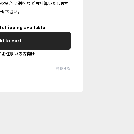
入の場合は送料など再計算いたします
合せ下さい。
l shipping available
d to cart
にお住まいの方向け
通報する