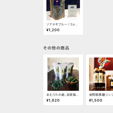
ソナチネブルー / Sona
tine blue （庭オリジナ
¥1,200
ルブレンドハーブティ
ー）
その他の商品
あむりたの庭、自家製モ
波照間黒糖ジン
リンガのお茶（石垣島
シロップ（ 注文
¥1,620
¥1,500
産）
合計4本以上（他
む）の場合は、CO
CTより、別途ご