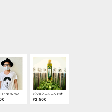
ITANONIWA O
バジルとニンニクのオイ
NAL TSHIRT 00
ル （注文本数が合計7
00
¥2,500
本以上（他商品含む）の
場合は、CONTACTよ
り、別途ご相談ください。