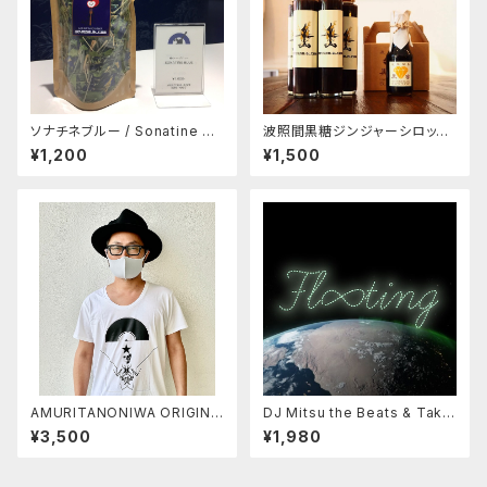
ソナチネブルー / Sonatine bl
波照間黒糖ジンジャーシロップ（
ue （庭オリジナルブレンドハー
注文本数が合計4本以上（他商
¥1,200
¥1,500
ブティー）
品含む）の場合は、CONTACT
より、別途ご相談ください。送料
含め、改めてお見積もりさせ
ていただきます。）
AMURITANONIWA ORIGINA
DJ Mitsu the Beats & Taku
L TSHIRT 002
mi Kaneko / fl∞ting -フロー
¥3,500
¥1,980
ティング-