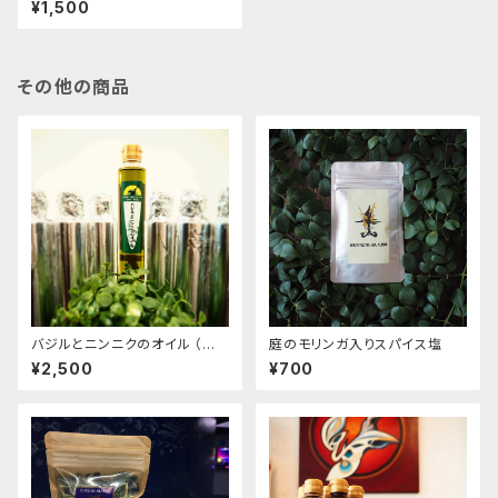
¥1,500
品含む）の場合は、CONTACT
より、別途ご相談ください。送料
含め、改めてお見積もりさせ
ていただきます。）
その他の商品
バジルとニンニクのオイル （注
庭のモリンガ入りスパイス塩
文本数が合計7本以上（他商品
¥2,500
¥700
含む）の場合は、CONTACTよ
り、別途ご相談ください。送料含
め、改めてお見積もりさせて
いただきます。）