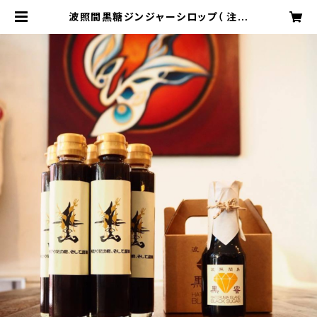
波照間黒糖ジンジャーシロップ（ 注文
本数が合計4本以上（他商品含む）の
場合は、CONTACTより、別途ご相談
ください。送料含め、改めてお見積も
りさせていただきます。） | あむりたの
庭、そして音楽 ONLINE SHOP