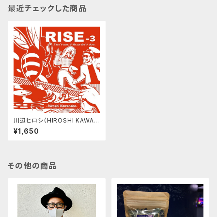
最近チェックした商品
川辺ヒロシ（HIROSHI KAWAN
ABE）伝説的ミックステープ・シ
¥1,650
リーズ『RISE3』CD
その他の商品