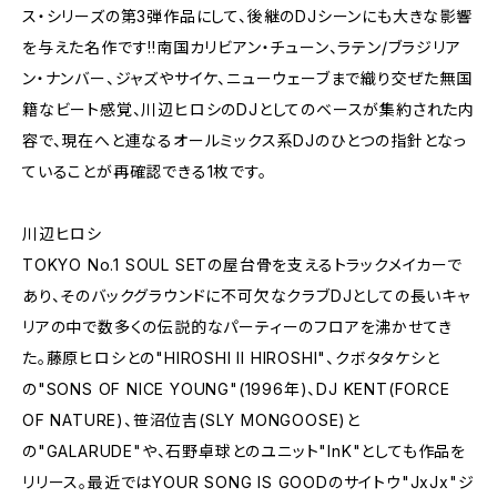
ス・シリーズの第3弾作品にして、後継のDJシーンにも大きな影響
を与えた名作です!!南国カリビアン・チューン、ラテン/ブラジリア
ン・ナンバー、ジャズやサイケ、ニューウェーブまで織り交ぜた無国
籍なビート感覚、川辺ヒロシのDJとしてのベースが集約された内
容で、現在へと連なるオールミックス系DJのひとつの指針となっ
ていることが再確認できる1枚です。
川辺ヒロシ
TOKYO No.1 SOUL SETの屋台骨を支えるトラックメイカーで
あり、そのバックグラウンドに不可欠なクラブDJとしての長いキャ
リアの中で数多くの伝説的なパーティーのフロアを沸かせてき
た。藤原ヒロシとの"HIROSHI II HIROSHI"、クボタタケシと
の"SONS OF NICE YOUNG"(1996年)、DJ KENT(FORCE
OF NATURE)、笹沼位吉(SLY MONGOOSE)と
の"GALARUDE"や、石野卓球とのユニット"InK"としても作品を
リリース。最近ではYOUR SONG IS GOODのサイトウ"JxJx"ジ