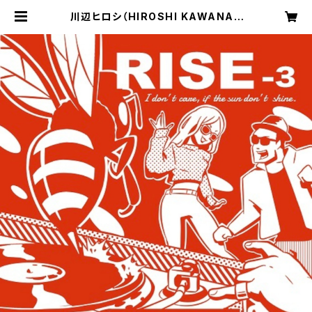
川辺ヒロシ（HIROSHI KAWANAB
E）伝説的ミックステープ・シリーズ『R
ISE3』CD | あむりたの庭、そして音楽
ONLINE SHOP