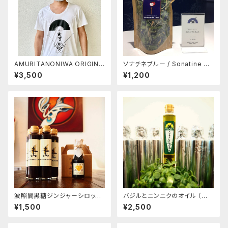
AMURITANONIWA ORIGINA
ソナチネブルー / Sonatine bl
L TSHIRT 002
ue （庭オリジナルブレンドハー
¥3,500
¥1,200
ブティー）
波照間黒糖ジンジャーシロップ（
バジルとニンニクのオイル （注
注文本数が合計4本以上（他商
文本数が合計7本以上（他商品
¥1,500
¥2,500
品含む）の場合は、CONTACT
含む）の場合は、CONTACTよ
より、別途ご相談ください。送料
り、別途ご相談ください。送料含
含め、改めてお見積もりさせ
め、改めてお見積もりさせて