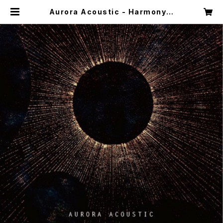
Aurora Acoustic - Harmony o
f the Spheres (Seeds And Gro
und:SAGCD029) | あむりたの庭、
そして音楽 ONLINE SHOP