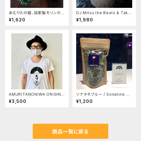
あむりたの庭、自家製モリンガの
DJ Mitsu the Beats & Taku
お茶（石垣島産）
mi Kaneko / fl∞ting -フロー
¥1,620
¥1,980
ティング-
AMURITANONIWA ORIGINA
ソナチネブルー / Sonatine bl
L TSHIRT 002
ue （庭オリジナルブレンドハー
¥3,500
¥1,200
ブティー）
商品一覧に戻る