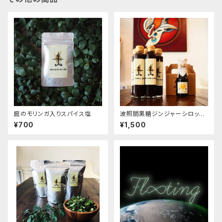
庭のモリンガ入りスパイス塩
波照間黒糖ジンジャーシロップ（
注文本数が合計4本以上（他商
¥700
¥1,500
品含む）の場合は、CONTACT
より、別途ご相談ください。送料
含め、改めてお見積もりさせ
ていただきます。）